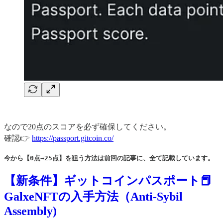
なので20点のスコアを必ず確保してください。
確認👉
https://passport.gitcoin.co/
今から【0点→25点】を狙う方法は前回の記事に、全て記載しています。
【新条件】ギットコインパスポート📕
GalxeNFTの入手方法（Anti-Sybil
Assembly)