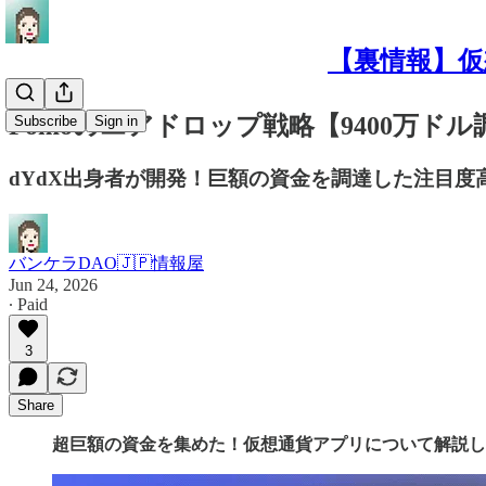
【裏情報】仮
Fomoのエアドロップ戦略【9400万ド
Subscribe
Sign in
dYdX出身者が開発！巨額の資金を調達した注目度
バンケラDAO🇯🇵情報屋
Jun 24, 2026
∙ Paid
3
Share
超巨額の資金を集めた！仮想通貨アプリについて解説し