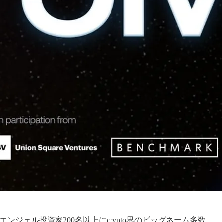
asanなど、エンジェル投資家200名以上にcrypto界のビッグネーム多数