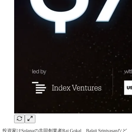
投資家はSolanaの共同創業者Raj Gokal、Balaji Sriniv