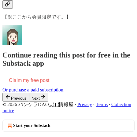
【※ここから会員限定です。】
Continue reading this post for free in the
Substack app
Claim my free post
Or purchase a paid subscription.
Previous
Next
© 2026 バンケラDAO🇯🇵情報屋
·
Privacy
∙
Terms
∙
Collection
notice
Start your Substack