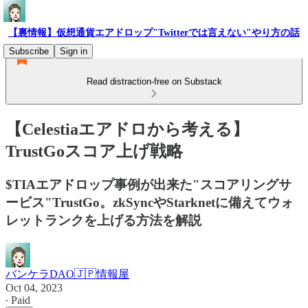
【裏情報】仮想通貨エアドロップ"Twitterでは言えない"やり方の話
Subscribe
Sign in
Read distraction-free on Substack
【Celestiaエアドロから考える】
TrustGoスコア上げ戦略
$TIAエアドロップ事例が出来た"スコアリングサ
ービス"TrustGo。zkSyncやStarknetに備えてウォ
レットランクを上げる方法を解説
バンケラDAO🇯🇵情報屋
Oct 04, 2023
∙ Paid