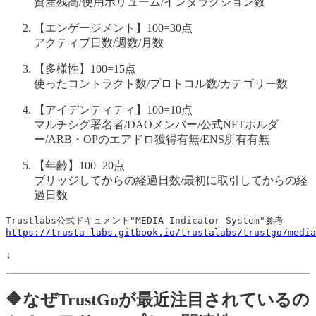
資産残高/使用ボリューム/インタラクション数
【エンゲージメント】100=30点
アクティブ日数/週数/月数
【多様性】100=15点
使ったコントラクト数/プロトコル数/カテゴリー数
【アイデンティティ】100=10点
マルチシグ署名者/DAOメンバー/公式NFTホルダ
ー/ARB・OPのエアドロ獲得有無/ENS所有有無
【年齢】100=20点
ブリッジしてからの経過日数/最初に取引してからの経
過日数
https://trusta-labs.gitbook.io/trustalabs/trustgo/media
↓
🔶なぜTrustGoが最近注目されているの