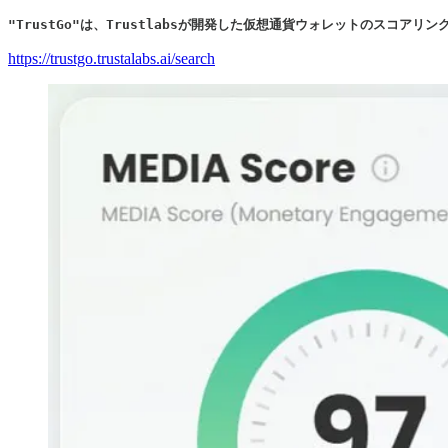
"TrustGo"は、Trustlabsが開発した仮想通貨ウォレットのスコアリン
https://trustgo.trustalabs.ai/search